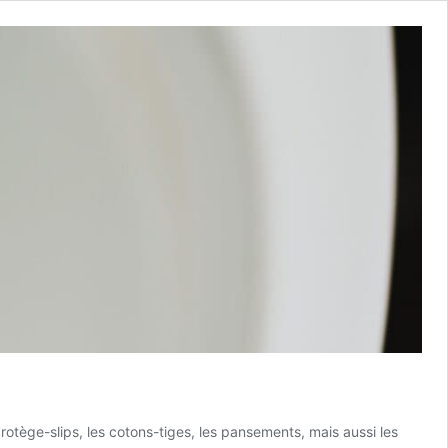
otège-slips, les cotons-tiges, les pansements, mais aussi les