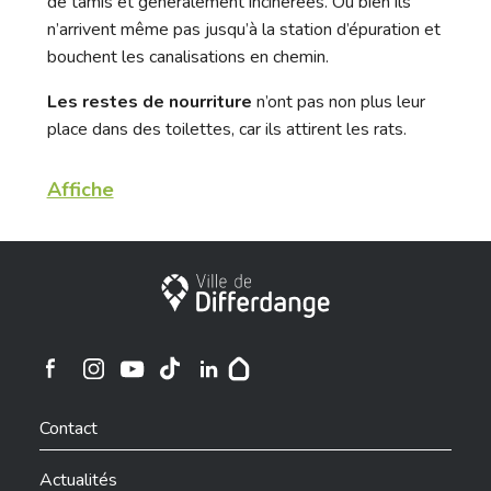
de tamis et généralement incinérées. Ou bien ils
n’arrivent même pas jusqu’à la station d’épuration et
bouchent les canalisations en chemin.
Les restes de nourriture
n’ont pas non plus leur
place dans des toilettes, car ils attirent les rats.
Affiche
Ville de Differdange
Ville de Differdange sur Instagram
Ville de Differdange sur Facebook
Ville de Differdange sur YouTube
Ville de Differdange sur TikTok
Ville de Differdange sur Linkedin
Hoplr
Contact
Actualités