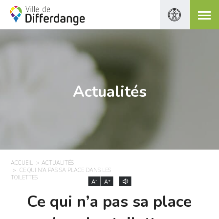
Actualités
ACCUEIL
ACTUALITÉS
CE QUI N’A PAS SA PLACE DANS LES
TOILETTES
-
+
A
A
Ce qui n’a pas sa place