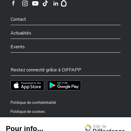
Ville de Differdange sur Instagram
Ville de Differdange sur Facebook
Ville de Differdange sur YouTube
Ville de Differdange sur TikTok
Ville de Differdange sur Linkedin
Hoplr
Contact
Code postal
*
Actualités
Events
Localité
*
Restez connecté grâce à DIFFAPP
Téléchargez l'app sur l'App Store
Téléchargez l'app sur Play Store
Tél.
*
Politique de confidentialité
Politique de cookies
Mentions légales
Déclaration d’accessibilité