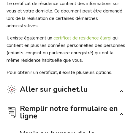
Le certificat de résidence contient des informations sur
vous et votre domicile. Ce document peut être demandé
lors de la réalisation de certaines démarches
administratives.
Il existe également un
certificat de résidence élargi
qui
contient en plus les données personnelles des personnes
(enfants, conjoint ou partenaire enregistré) qui ont la
même résidence habituelle que vous.
Pour obtenir un certificat,
il existe
plusieurs
options.
Aller sur guichet.lu
Remplir notre formulaire en
La génération du certificat est possible via
MyGuichet.lu
.
ligne
Le certificat peut alors être téléchargé
gratuitement
sous format PDF. Pour générer le