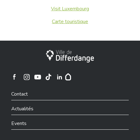
Visit Luxembourg
Carte touristique
Ville de Differdange
Ville de Differdange sur Instagram
Ville de Differdange sur Facebook
Ville de Differdange sur YouTube
Ville de Differdange sur TikTok
Ville de Differdange sur Linkedin
Hoplr
Contact
Actualités
Events