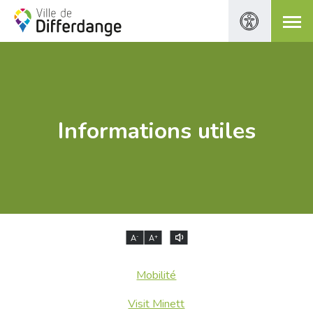
Informations utiles
-
+
A
A
Mobilité
Visit Minett