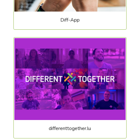
Diff-App
differenttogether.lu