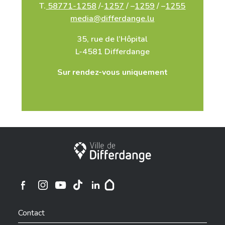
T.
58771-1258
/-
1257
/ –
1259
/ –
1255
media@differdange.lu
35, rue de l’Hôpital
L-4581 Differdange
Sur rendez-vous uniquement
Ville de Differdange
Ville de Differdange sur Instagram
Ville de Differdange sur Facebook
Ville de Differdange sur YouTube
Ville de Differdange sur TikTok
Ville de Differdange sur Linkedin
Hoplr
Contact