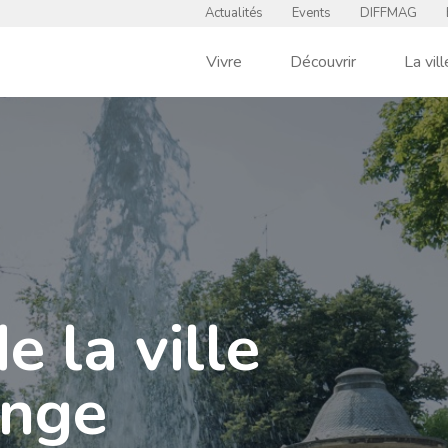
Actualités
Events
DIFFMAG
Vivre
Découvrir
La vill
de la ville
ange