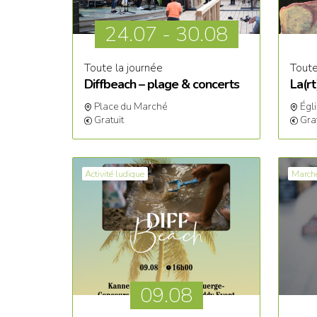
24.07
-
30.08
Toute la journée
Toute
Diffbeach – plage & concerts
La(r
Place du Marché
Égl
Gratuit
Gra
Activité ludique
March
09.
08