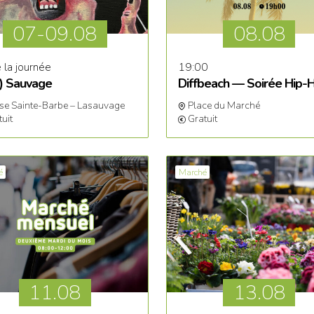
07-09
.08
08.
08
 la journée
19:00
t) Sauvage
Diffbeach — Soirée Hip-
ise Sainte-Barbe – Lasauvage
Place du Marché
tuit
Gratuit
é
Marché
11
.08
13
.08