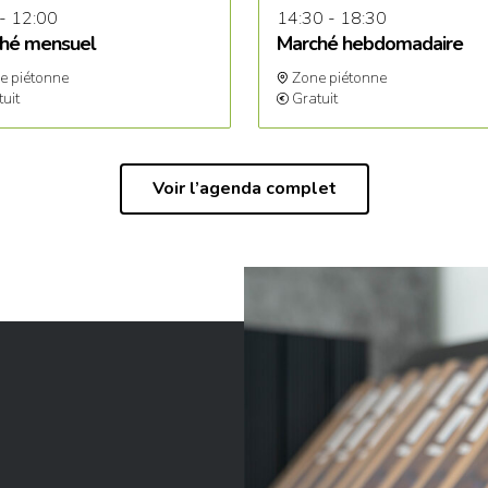
 - 12:00
14:30 - 18:30
hé mensuel
Marché hebdomadaire
e piétonne
Zone piétonne
tuit
Gratuit
Voir l’agenda complet