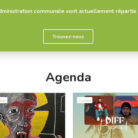
.
administration communale sont actuellement répartis s
Trouvez-nous
Agenda
tion
Concert