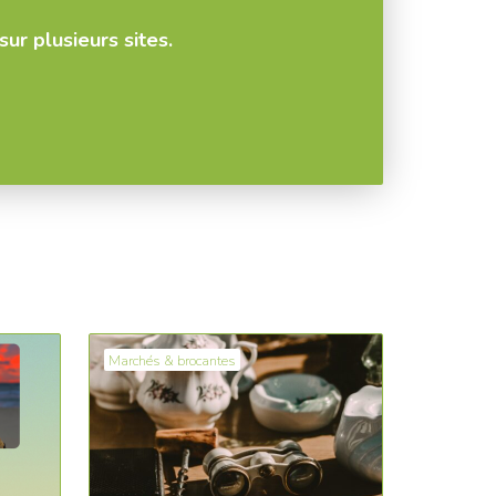
ur plusieurs sites.
Marchés & brocantes