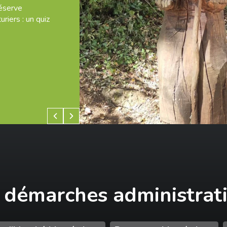
réserve
riers : un quiz
Diapositive Précédent
Diapositive Suivante
 démarches administrat