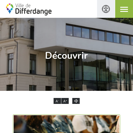
Découvrir
-
+
A
A