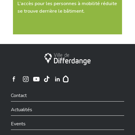
L’accès pour les personnes à mobilité réduite
se trouve derrière le bâtiment.
File Upload
Select Files
Ville de Differdange
File Upload
Select Files
Ville de Differdange sur Instagram
Ville de Differdange sur Facebook
Ville de Differdange sur YouTube
Ville de Differdange sur TikTok
Ville de Differdange sur Linkedin
Hoplr
Contact
Actualités
Events