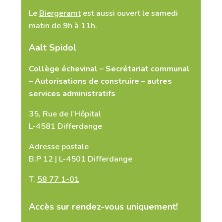
Le
Biergeramt
est aussi ouvert le samedi
matin de 9h à 11h.
Copie carte d’identité (Concerne
Aalt Spidol
uniquement la demande pour les
copies d'actes de
Collège échevinal – Secrétariat communal
naissance/mariage/décès)
– Autorisations de construire – autres
services administratifs
Select Files
35, Rue de l’Hôpital
L-4581 Differdange
Adresse postale
J'accepte que mes données
personnelles soient utilisées pour
B.P 12 | L-4501 Differdange
me contacter
*
T.
58 77 1-01
Accès sur rendez-vous uniquement!