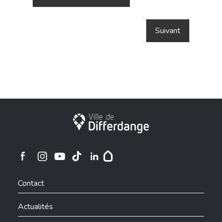
Ville de Differdange
Ville de Differdange sur Instagram
Ville de Differdange sur Facebook
Ville de Differdange sur YouTube
Ville de Differdange sur TikTok
Ville de Differdange sur Linkedin
Hoplr
Contact
Actualités