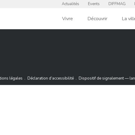
Actualités
Events
DIFFMAG
Vivre
Découvrir
La vill
t
Actualités
din
ions légales
Déclaration d’accessibilité
Dispositif de signalement — lan