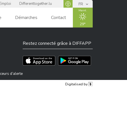
Emploi
Differenttogether.lu
FR
Panneau d'accessibilité
Maint.
e
Démarches
Contact
Events
29
Restez connecté grâce à DIFFAPP
ENSOLEIL
LÉ
Téléchargez l'app sur l'App Store
Téléchargez l'app sur Play Store
ceurs d’alerte
Digitalised by