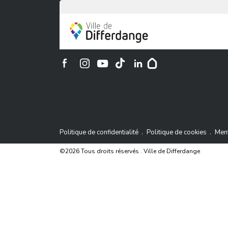
Ville de Differdange
Contac
Ville de Differdange sur Instagram
Ville de Differdange sur Facebook
Ville de Differdange sur YouTube
Ville de Differdange sur TikTok
Ville de Differdange sur Linke
Hoplr
Politique de confidentialité
Politique de cookies
Ment
©2026 Tous droits réservés . Ville de Differdange