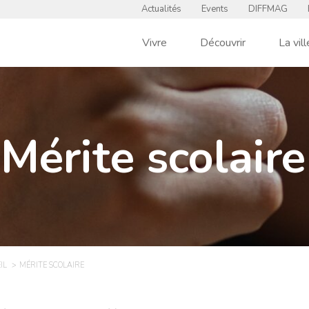
Actualités
Events
DIFFMAG
Vivre
Découvrir
La vill
Mérite scolaire
IL
MÉRITE SCOLAIRE