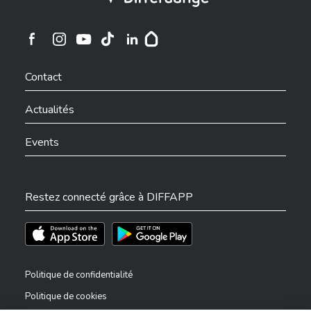
Ville de Differdange sur Instagram
Ville de Differdange sur Facebook
Ville de Differdange sur YouTube
Ville de Differdange sur TikTok
Ville de Differdange sur Linkedin
Hoplr
Contact
Actualités
Events
Restez connecté grâce à DIFFAPP
Téléchargez l'app sur l'App Store
Téléchargez l'app sur Play Store
Politique de confidentialité
Politique de cookies