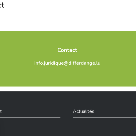
ct
igatoires
Prénom
*
Contact
E-mail
info.juridique@differdange.lu
mbourg
s
t
Actualités