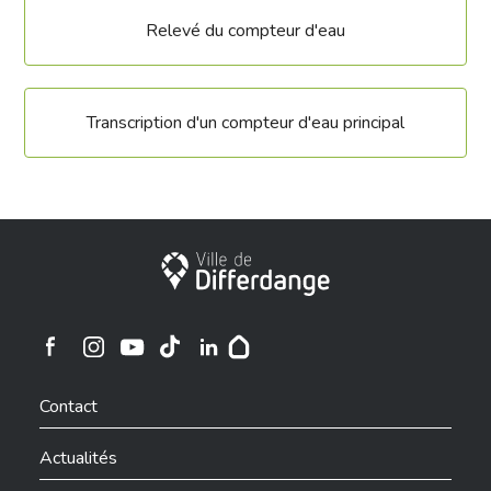
Relevé du compteur d'eau
Transcription d'un compteur d'eau principal
Ville de Differdange
Ville de Differdange sur Instagram
Ville de Differdange sur Facebook
Ville de Differdange sur YouTube
Ville de Differdange sur TikTok
Ville de Differdange sur Linkedin
Hoplr
Contact
Actualités