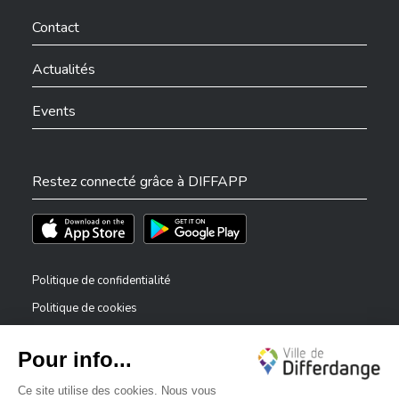
Ville de Differdange sur Facebook
Ville de Differdange sur YouTube
Ville de Differdange sur TikTok
Ville de Differdange sur Linkedin
Hoplr
Contact
Actualités
Events
Restez connecté grâce à DIFFAPP
Téléchargez l'app sur l'App Store
Téléchargez l'app sur Play Store
Politique de confidentialité
Politique de cookies
Mentions légales
Déclaration d’accessibilité
✕
Dispositif de signalement — lanceurs d’alerte