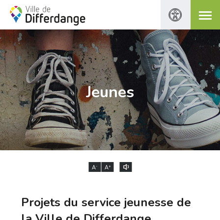
Jeunes
-
+
A
A
Projets du service jeunesse de
la Ville de Differdange