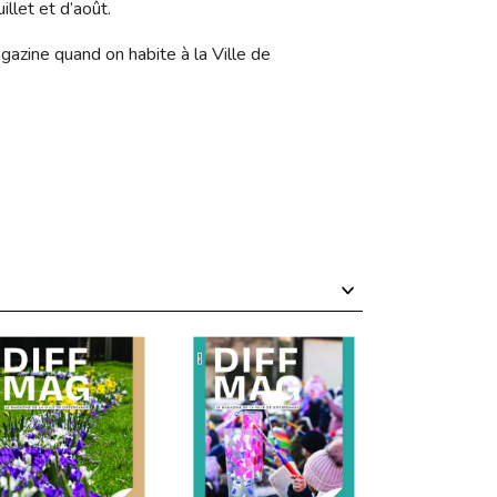
llet et d’août.
gazine quand on habite à la Ville de
Décembre
Novembre
Octobre
Septembre
Juillet
Juin
Mai
Avril
Mars
Février
Janvier