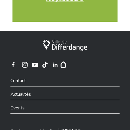
Ville de Differdange
Ville de Differdange sur Instagram
Ville de Differdange sur Facebook
Ville de Differdange sur YouTube
Ville de Differdange sur TikTok
Ville de Differdange sur Linkedin
Hoplr
Contact
Actualités
Events