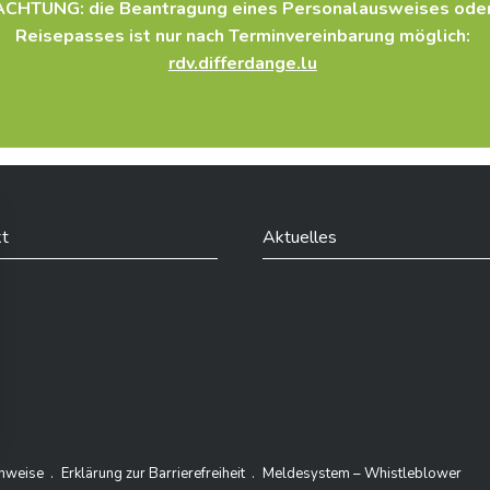
onalausweise
ACHTUNG: die Beantragung eines Personalausweises ode
Reisepasses ist nur nach Terminvereinbarung möglich:
/der Ausweisinhaber(s)
rdv.differdange.lu
t
Aktuelles
din
inweise
Erklärung zur Barrierefreiheit
Meldesystem – Whistleblower