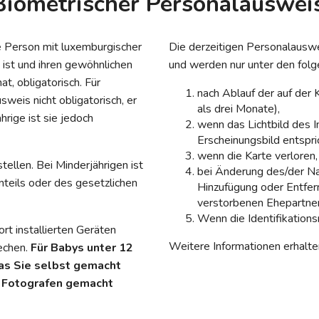
Biometrischer Personalauswei
e Person mit luxemburgischer
Die derzeitigen Personalauswe
 ist und ihren gewöhnlichen
und werden nur unter den fol
t, obligatorisch. Für
nach Ablauf der auf der
weis nicht obligatorisch, er
als drei Monate),
hrige ist sie jedoch
wenn das Lichtbild des I
Erscheinungsbild entspric
wenn die Karte verloren
tellen. Bei Minderjährigen ist
bei Änderung des/der N
teils oder des gesetzlichen
Hinzufügung oder Entfe
verstorbenen Ehepartner
Wenn die Identifikation
rt installierten Geräten
Weitere Informationen erhalte
echen.
Für Babys unter 12
das Sie selbst gemacht
n Fotografen gemacht