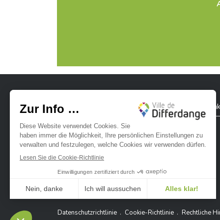
Name des Begünstigten:
TS-CE CTIE Pers
BIC-Code:
CCPLLULL
Mitteilung:
Nachname(n) und Vorname(n) des
Stadt Differdingen
Kontak
Ville de Differdange sur Instagram
Ville de Differdange sur Facebook
Ville de Differdange sur YouTube
Ville de Differdange sur TikTok
Ville de Differdange sur Linke
Hoplr
Datenschutzrichtlinie
Cookie-Richtlinie
Rechtliche H