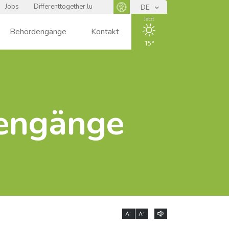
Jobs
Differenttogether.lu
DE
Panneau d'accessibilité
Jetzt
Behördengänge
Kontakt
15
ENSOLEIL
LÉ
dengänge
-
+
A
A