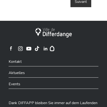
Stadt Differdingen
Ville de Differdange sur Instagram
Ville de Differdange sur Facebook
Ville de Differdange sur YouTube
Ville de Differdange sur TikTok
Ville de Differdange sur Linkedin
Hoplr
Kontakt
Aktuelles
Events
Dank DIFFAPP bleiben Sie immer auf dem Laufenden