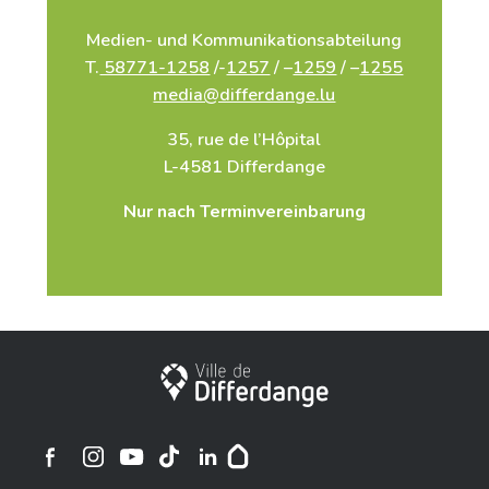
Medien- und Kommunikationsabteilung
T.
58771-1258
/-
1257
/ –
1259
/ –
1255
media@differdange.lu
35, rue de l’Hôpital
L-4581 Differdange
Nur nach Terminvereinbarung
Stadt Differdingen
Ville de Differdange sur Instagram
Ville de Differdange sur Facebook
Ville de Differdange sur YouTube
Ville de Differdange sur TikTok
Ville de Differdange sur Linkedin
Hoplr