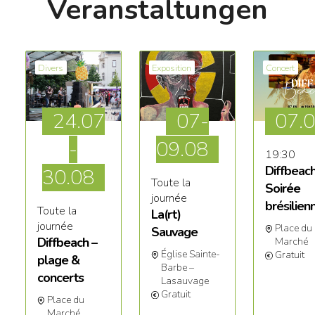
Veranstaltungen
Divers
Exposition
Concert
24.07
07-
07.
-
09
.08
19:30
Diffbeac
30.08
Toute la
Soirée
journée
brésilien
Toute la
La(rt)
journée
Place du
Sauvage
Diffbeach –
Marché
Église Sainte-
Gratuit
plage &
Barbe –
concerts
Lasauvage
Gratuit
Place du
Marché