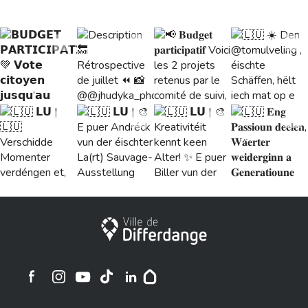
7
4
9
36
1
47
24
12
27
1
Stadt Differdingen
Ville de Differdange sur Instagram
Ville de Differdange sur Facebook
Ville de Differdange sur YouTube
Ville de Differdange sur TikTok
Ville de Differdange sur Linkedin
Hoplr