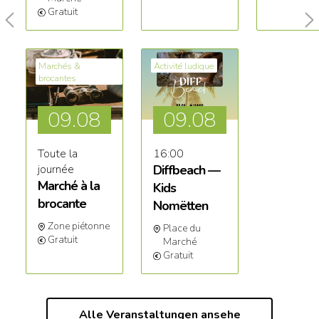
Gratuit
Marchés &
Activité ludique
brocantes
09
.08
09.
08
Toute la
16:00
journée
Diffbeach —
Marché à la
Kids
brocante
Nomëtten
Zone piétonne
Place du
Gratuit
Marché
Gratuit
Alle Veranstaltungen ansehe