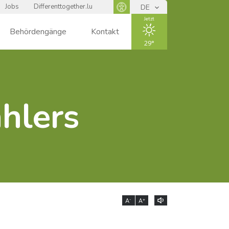
Jobs
Differenttogether.lu
DE
Panneau d'accessibilité
Jetzt
Behördengänge
Kontakt
29
ENSOLEIL
hlers
LÉ
-
+
A
A