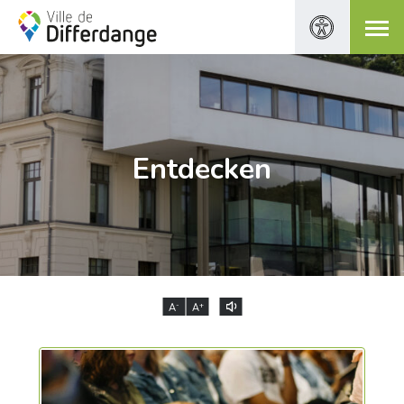
Entdecken
-
+
A
A