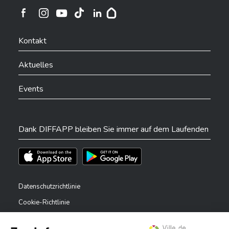
Ville de Differdange sur Instagram
Ville de Differdange sur Facebook
Ville de Differdange sur YouTube
Ville de Differdange sur TikTok
Ville de Differdange sur Linkedin
Hoplr
Kontakt
Aktuelles
Events
Dank DIFFAPP bleiben Sie immer auf dem Laufenden
Téléchargez l'app sur l'App Store
Téléchargez l'app sur Play Store
Datenschutzrichtlinie
Cookie-Richtlinie
Rechtliche Hinweise