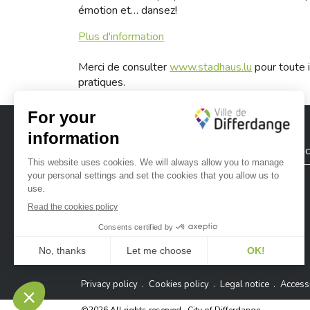
émotion et… dansez!
Plus d'information
Merci de consulter
www.stadhaus.lu
pour toute i
pratiques.
City of Differdange
Contac
Ville de Differdange sur Instagram
Ville de Differdange sur Facebook
Ville de Differdange sur YouTube
Ville de Differdange sur TikTok
Ville de Differdange sur Linke
Hoplr
Privacy policy
Cookies policy
Legal notice
Accessi