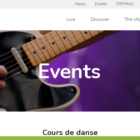
News
Events
DIFFMAG
Live
Discover
The cit
Events
Cours de danse