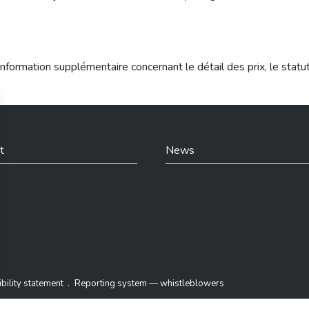
nformation supplémentaire concernant le détail des prix, le statu
t
News
din
bility statement
Reporting system — whistleblowers