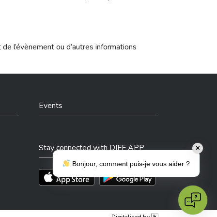
t de l’évènement ou d’autres informations
Events
Stay connected with DIFF APP
✕
Bonjour, comment puis-je vous aider ?
Téléchargez l'app sur l'App Store
Téléchargez l'app sur Play Store