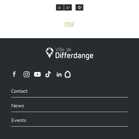
-
+
A
A
PDF
City of Differdange
Ville de Differdange sur Instagram
Ville de Differdange sur Facebook
Ville de Differdange sur YouTube
Ville de Differdange sur TikTok
Ville de Differdange sur Linkedin
Hoplr
Contact
News
Events