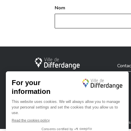
Nom
City of Differdange
Contac
Ville de Differdange sur Instagram
Ville de Differdange sur Facebook
Ville de Differdange sur YouTube
Ville de Differdange sur TikTok
Ville de Differdange sur Linke
Hoplr
Privacy policy
Cookies policy
Legal notice
Accessi