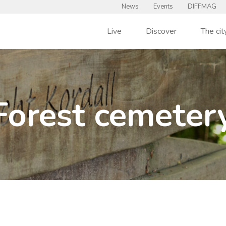
News
Events
DIFFMAG
Live
Discover
The cit
Forest cemeter