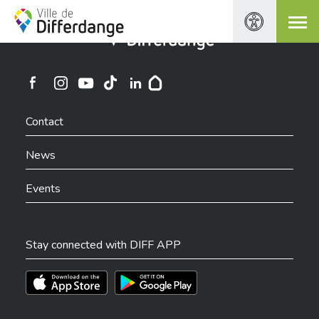
City of Differdange
Ville de Differdange sur Instagram
Ville de Differdange sur Facebook
Ville de Differdange sur YouTube
Ville de Differdange sur TikTok
Ville de Differdange sur Linkedin
Hoplr
Contact
News
Events
Stay connected with DIFF APP
Téléchargez l'app sur l'App Store
Téléchargez l'app sur Play Store