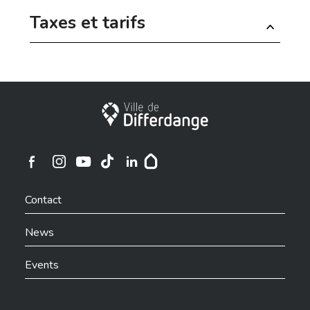
Taxes et tarifs
City of Differdange
Ville de Differdange sur Instagram
Ville de Differdange sur Facebook
Ville de Differdange sur YouTube
Ville de Differdange sur TikTok
Ville de Differdange sur Linkedin
Hoplr
Contact
News
Events