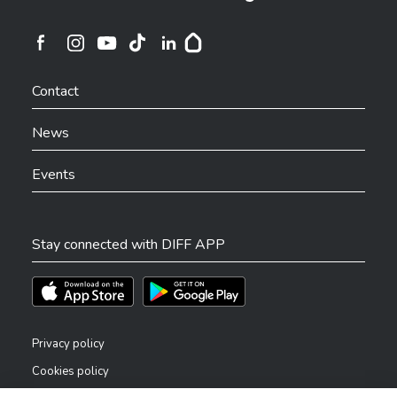
Ville de Differdange sur Instagram
Ville de Differdange sur Facebook
Ville de Differdange sur YouTube
Ville de Differdange sur TikTok
Ville de Differdange sur Linkedin
Hoplr
Contact
News
Events
Stay connected with DIFF APP
Téléchargez l'app sur l'App Store
Téléchargez l'app sur Play Store
July
Privacy policy
Cookies policy
December