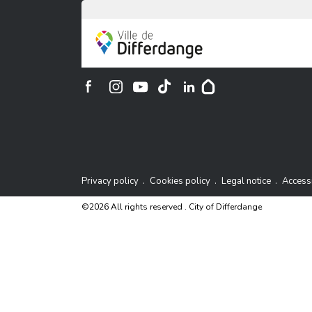
City of Differdange
Contac
Ville de Differdange sur Instagram
Ville de Differdange sur Facebook
Ville de Differdange sur YouTube
Ville de Differdange sur TikTok
Ville de Differdange sur Linke
Hoplr
Privacy policy
Cookies policy
Legal notice
Accessi
©2026 All rights reserved . City of Differdange