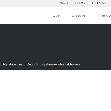
News
Events
DIFFMAG
Live
Discover
The cit
t
News
din
bility statement
Reporting system — whistleblowers