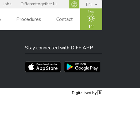
Jobs
Differenttogether.lu
EN
Panneau d'accessibilité
Now
y
Procedures
Contact
Events
14
Stay connected with DIFF APP
ENSOLEIL
LÉ
Téléchargez l'app sur l'App Store
Téléchargez l'app sur Play Store
Digitalised by