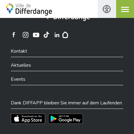
Stadt Differdingen
Ville de Differdange sur Instagram
Ville de Differdange sur Facebook
Ville de Differdange sur YouTube
Ville de Differdange sur TikTok
Ville de Differdange sur Linkedin
Hoplr
Kontakt
Aktuelles
Events
Dank DIFFAPP bleiben Sie immer auf dem Laufenden
Téléchargez l'app sur l'App Store
Téléchargez l'app sur Play Store