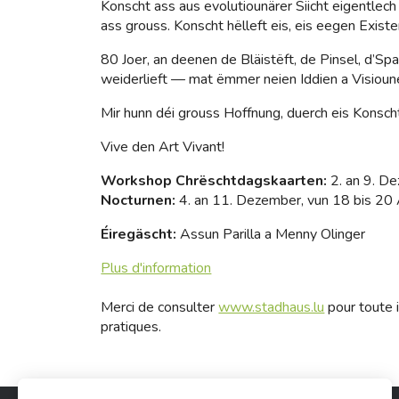
Konscht ass aus evolutiounärer Siicht eigentlec
ass grouss. Konscht hëlleft eis, eis eegen Existe
80 Joer, an deenen de Bläistëft, de Pinsel, d’Sp
weiderlieft — mat ëmmer neien Iddien a Visioun
Mir hunn déi grouss Hoffnung, duerch eis Konscht
Vive den Art Vivant!
Workshop Chrëschtdagskaarten:
2. an 9. D
Nocturnen:
4. an 11. Dezember, vun 18 bis 20 
Éiregäscht:
Assun Parilla a Menny Olinger
Plus d'information
Merci de consulter
www.stadhaus.lu
pour toute i
pratiques.