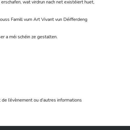
schafen, wat virdrun nach net existéiert huet,
grouss Famill vum Art Vivant vun Déifferdeng
er a méi schéin ze gestalten.
t de l’évènement ou d’autres informations