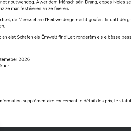
h net noutwendeg. Awer dem Mënsch säin Drang, eppes Neies ze er
nz ze manifestéieren an ze feieren.
achtel, de Meessel an d’Feil weidergereecht goufen, fir datt déi 
en.
 an eist Schafen eis Ëmwelt fir d’Leit ronderëm eis e bësse bess
ezemeber 2026
Auer.
nformation supplémentaire concernant le détail des prix, le statu