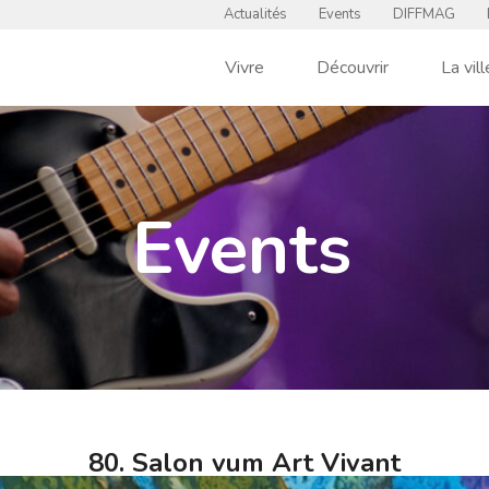
Actualités
Events
DIFFMAG
Vivre
Découvrir
La vill
Events
80. Salon vum Art Vivant