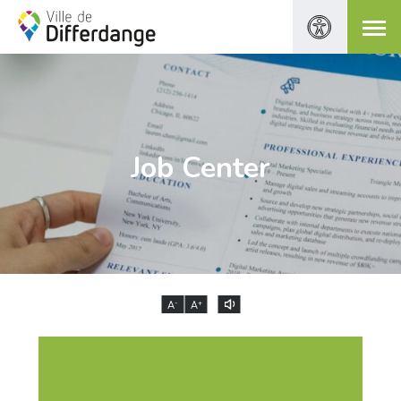
Job Center
-
+
A
A