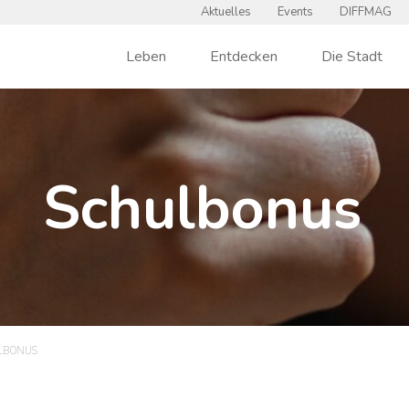
Aktuelles
Events
DIFFMAG
Leben
Entdecken
Die Stadt
Schulbonus
LBONUS