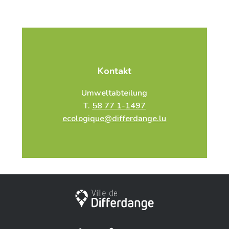
Kontakt
Umweltabteilung
T.
58 77 1-1497
ecologique@differdange.lu
Stadt Differdingen