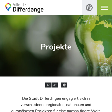
Projekte
-
+
A
A
Die Stadt Differdingen engagiert sich in
verschiedenen regionalen, nationalen und
europäischen Projekten für eine nachhaltigere Welt,