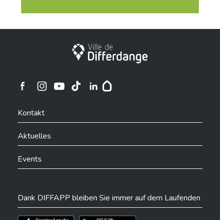
Stadt Differdingen
Ville de Differdange sur Instagram
Ville de Differdange sur Facebook
Ville de Differdange sur YouTube
Ville de Differdange sur TikTok
Ville de Differdange sur Linkedin
Hoplr
Kontakt
Aktuelles
Events
Dank DIFFAPP bleiben Sie immer auf dem Laufenden