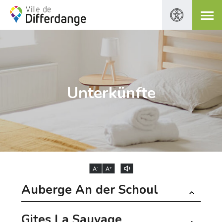
Unterkünfte
-
+
A
A
Auberge An der Schoul
Gites La Sauvage