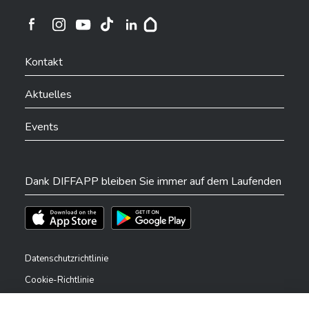
Ville de Differdange sur Instagram
Ville de Differdange sur Facebook
Ville de Differdange sur YouTube
Ville de Differdange sur TikTok
Ville de Differdange sur Linkedin
Hoplr
Kontakt
Aktuelles
Events
Dank DIFFAPP bleiben Sie immer auf dem Laufenden
Téléchargez l'app sur l'App Store
Téléchargez l'app sur Play Store
Datenschutzrichtlinie
Cookie-Richtlinie
Rechtliche Hinweise