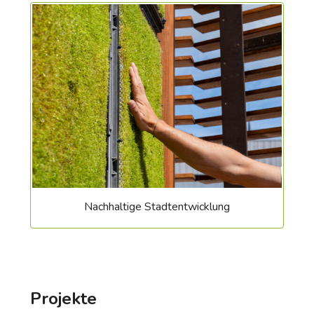
Adan Skenderovic
T.
58 77 1-1292
adan.skenderovic@differdange.lu
Nachhaltige Stadtentwicklung
Projekte