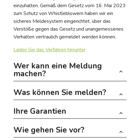
einzuhalten. Gemäß dem Gesetz vom 16. Mai 2023
zum Schutz von Whistleblowern haben wir ein
sicheres Meldesystem eingerichtet, über das
Verstöße gegen das Gesetz und unangemessenes
Verhalten vertraulich gemeldet werden können.
Laden Sie das Verfahren herunter
Wer kann eine Meldung
machen?
Was können Sie melden?
Dieses System steht folgenden Personen zur
Verfügung:
Ihre Garantien
Sie können jede Handlung melden, die rechtswidrig
allen Mitarbeitern der Gemeindeverwaltung
ist oder dem allgemeinen Interesse zuwiderläuft,
(Beamte, Angestellte, Praktikanten,
Wie gehen Sie vor?
insbesondere:
Dienstleister usw.);