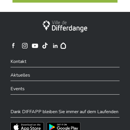
Stadt Differdingen
Ville de Differdange sur Instagram
Ville de Differdange sur Facebook
Ville de Differdange sur YouTube
Ville de Differdange sur TikTok
Ville de Differdange sur Linkedin
Hoplr
Kontakt
Aktuelles
Events
Dank DIFFAPP bleiben Sie immer auf dem Laufenden
Téléchargez l'app sur l'App Store
Téléchargez l'app sur Play Store