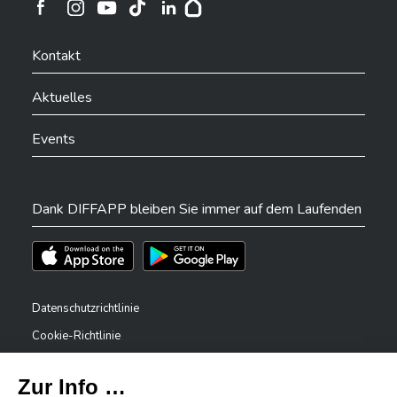
Ville de Differdange sur Instagram
Ville de Differdange sur Facebook
Ville de Differdange sur YouTube
Ville de Differdange sur TikTok
Ville de Differdange sur Linkedin
Hoplr
Kontakt
Aktuelles
Events
Dank DIFFAPP bleiben Sie immer auf dem Laufenden
Téléchargez l'app sur l'App Store
Téléchargez l'app sur Play Store
Datenschutzrichtlinie
Cookie-Richtlinie
Rechtliche Hinweise
Erklärung zur Barrierefreiheit