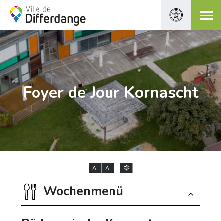
Foyer de Jour Kornascht
-
+
A
A
Wochenmenü