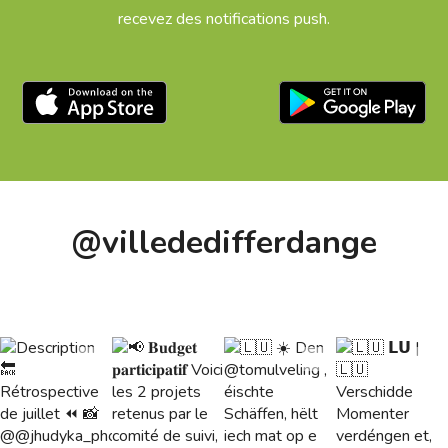
recevez des notifications push.
Téléchargez l'app sur l'App Store
Téléchargez l
@villededifferdange
4
8
36
47
1
1