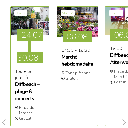
Divers
Marché
Concert
24.07
06.
06
.08
-
18:00
14:30 - 18:30
Diffbea
30.08
Marché
Afterwo
hebdomadaire
Toute la
Place d
Zone piétonne
Marché
journée
Gratuit
Gratuit
Diffbeach –
plage &
concerts
Place du
Marché
Gratuit