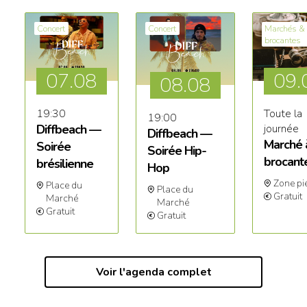
Concert
Concert
Marchés &
brocantes
07.
08
09
.
08.
08
19:30
Toute la
19:00
Diffbeach —
journée
Diffbeach —
Marché 
Soirée
Soirée Hip-
brocant
brésilienne
Hop
Zone pi
Place du
Place du
Gratuit
Marché
Marché
Gratuit
Gratuit
Voir l'agenda complet