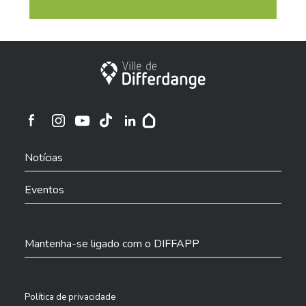
Cidade de Differdange
Cidade de Differdange no Instagram
Cidade de Differdange no Facebook
Cidade de Differdange no YouTube
Cidade de Differdange no TikTok
Cidade de Differdange no LinkedIn
Hoplr
Notícias
Eventos
Mantenha-se ligado com o DIFFAPP
Política de privacidade