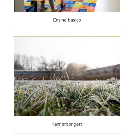
sea@differdange.lu
Katja WEINERTH – Chefe de serviço (área
Ensino básico
pedagógica)
58 77 1 – 1423
|
Nom
*
katja.weinerth@differdange.lu
Christopher SCHMITT – Chefe de serviço
(área administrativa)
58 77 1 – 1231
|
Prénom
*
christopher.schmitt@differdange.lu
Ivan BRITO
58 77 1 – 1238
|
ivan.brito@differdange.lu
Tél.
*
Adelia FRATICELLI
58 77 1 – 1403
|
adelia.fraticelli@differdange.lu
Kannerbongert