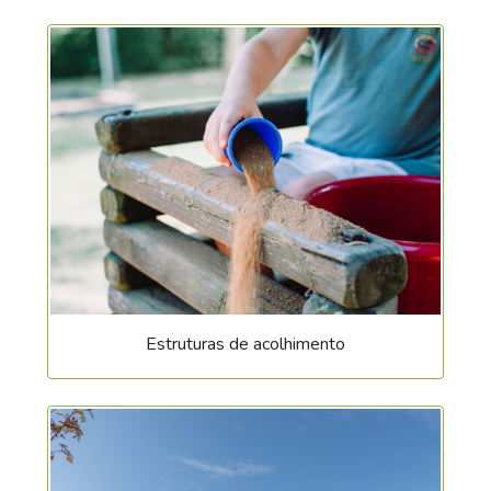
KOENIG Mélanie
E-mail
*
58 77 1 – 1559
|
melanie.koenig@differdange.lu
LIMA Ryan
58 77 1 – 1432
|
ryan.lima@differdange.lu
Remarques
RASQUIN Tanja
58 77 1 – 1426
|
tanja.rasquin@differdange.lu
SALERNO Sabrina (CSA)
58 77 1 – 1405
|
sabrina.salerno@differdange.lu
Estruturas de acolhimento