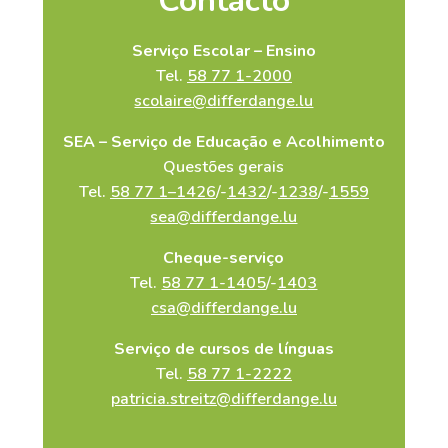
Contacto
Serviço Escolar – Ensino
Tel.
58 77 1-2000
scolaire@differdange.lu
SEA – Serviço de Educação e Acolhimento
Questões gerais
Tel.
58 77
1
–
14
2
6
/-
143
2
/-
1
2
3
8
/-
1
559
sea@differdange.lu
Cheque-serviço
Tel.
58 77 1-1405
/-
140
3
csa@differdange.lu
Serviço de cursos de línguas
Tel.
58 77 1-2222
patricia.streitz@differdange.lu