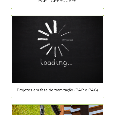
PAP – APPROUVÉS
michel.schammo@differdange.lu
Marc Belardi
, secretariado
Tel.
58 77 1-1800
André Schenkels
marc.belardi@differdange.lu
Tel.
58 77 1-1611
andre.schenkels@differdange.lu
Yves Theisen
, secretariado
T.
58 77 1-1812
Laurent Roncari
yves.theisen@differdange.lu
Tel.
58 77 1-1404
laurent.roncari@differdange.lu
Vias Públicas
André Gonderinger
Tel.
58 77 1-1281
Projetos em fase de tramitação (PAP e PAG)
andre.gonderinger@differdange.lu
Adan Skenderovic
T.
58 77 1-1292