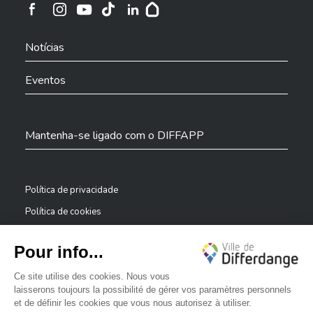
Cidade de Differdange no Instagram
Cidade de Differdange no Facebook
Cidade de Differdange no YouTube
Cidade de Differdange no TikTok
Cidade de Differdange no LinkedIn
Hoplr
Notícias
Eventos
Mantenha-se ligado com o DIFFAPP
Política de privacidade
Política de cookies
Avisos legais
Declaração de acessibilidade
✕
Sistema de denúncia — denunciantes
Bonjour, comment puis-je vous aider ?