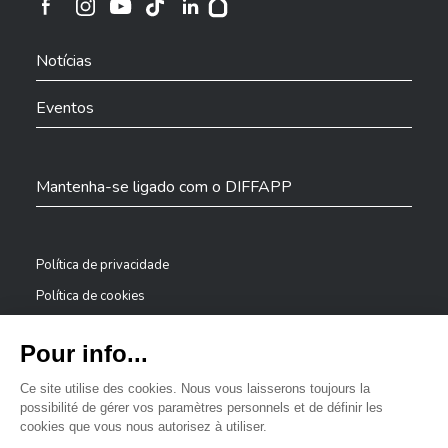
Cidade de Differdange no Instagram
Cidade de Differdange no Facebook
Cidade de Differdange no YouTube
Cidade de Differdange no TikTok
Cidade de Differdange no LinkedIn
Hoplr
Notícias
As suas definições de cookies impedem o
carregamento deste conteúdo. Para aceder ao
Eventos
mesmo, por favor
ALTERE AS SUAS DEFINIÇÕES DE COOKIES.
Mantenha-se ligado com o DIFFAPP
Política de privacidade
Política de cookies
Avisos legais
Declaração de acessibilidade
✕
Sistema de denúncia — denunciantes
Bonjour, comment puis-je vous aider ?