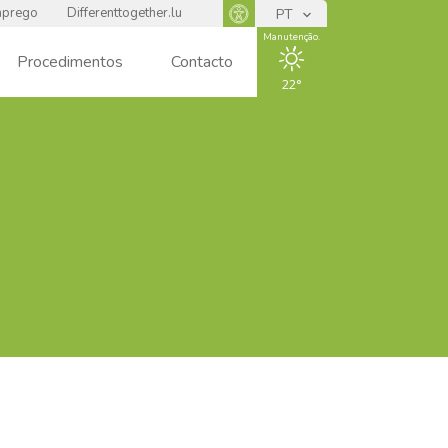
prego
Differenttogether.lu
PT
Panneau d'accessibilité
Manutenção.
Procedimentos
Contacto
22
ENSOLEIL
LÉ