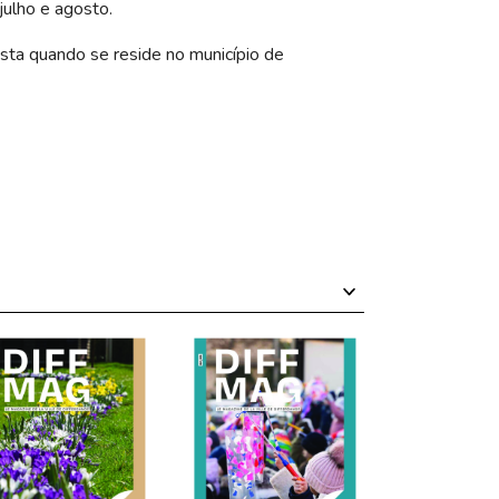
julho e agosto.
ista quando se reside no município de
Dezembro
Novembro
Outubro
Setembro
Julho
Junho
Maio
Abril
Março
Fevereiro
Janeiro