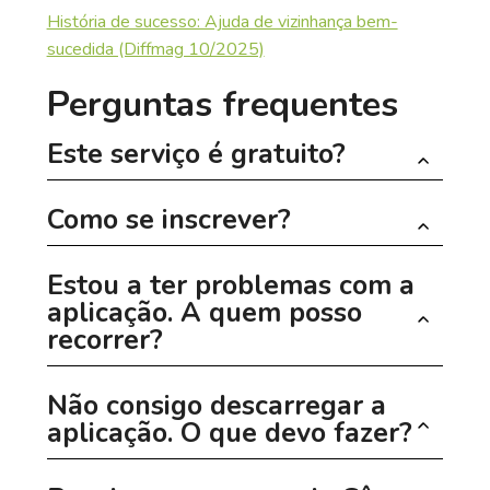
História de sucesso: Ajuda de vizinhança bem-
sucedida (Diffmag 10/2025)
Perguntas frequentes
Este serviço é gratuito?
Como se inscrever?
A Câmara Municipal de Differdange disponibiliza o
Hoplr aos residentes. A inscrição na rede de bairro
Estou a ter problemas com a
Hoplr é simples e gratuita!
1. Aceda a www.hoplr.com e indique a sua morada
aplicação. A quem posso
recorrer?
2. Clique em «Pesquisar o seu bairro»
3. Indique o código do seu bairro e registe-se
Não consigo descarregar a
Se tiver alguma dificuldade, não hesite em contactar
aplicação. O que devo fazer?
Receberá também mensagens da Câmara Municipal
diretamente a Hoplr (
info@hoplr.com
).
de Differdange através da rede de bairro Hoplr.