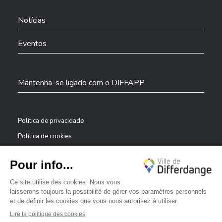
Cidade de Differdange no Facebook
Cidade de Differdange no YouTube
Cidade de Differdange no TikTok
Cidade de Differdange no LinkedIn
Hoplr
Notícias
Eventos
Mantenha-se ligado com o DIFFAPP
Política de privacidade
Política de cookies
Avisos legais
Declaração de acessibilidade
✕
Sistema de denúncia — denunciantes
Bonjour, comment puis-je vous aider ?