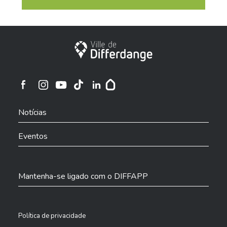
Cidade de Differdange
Cidade de Differdange no Instagram
Cidade de Differdange no Facebook
Cidade de Differdange no YouTube
Cidade de Differdange no TikTok
Cidade de Differdange no LinkedIn
Hoplr
Notícias
Eventos
Mantenha-se ligado com o DIFFAPP
Política de privacidade