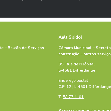
Aalt Spidol
te – Balcão de Serviços
Câmara Municipal – Secretar
construção – outros serviço
35, Rue de l’Hôpital
L-4581 Differdange
Endereço postal
C.P. 12 | L-4501 Differdange
ne uniquement la demande pour les copies d'actes de nais
T.
58 77 1-01
Acesso apenas com marc