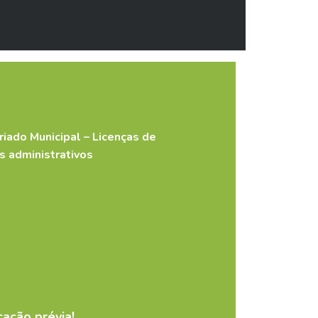
iado Municipal – Licenças de
s administrativos
sance/mariage/décès)
ação prévia!