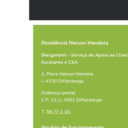
Message
*
Residência Nelson Mandela
Biergeramt – Serviço de Apoio ao Clien
Escolares e CSA
1, Place Nelson Mandela
L-4530 Differdange
Endereço postal
C.P. 12 | L-4501 Differdange
Copie carte d’identité (Concer
T.
58 77 1-01
Select Files
Horário de funcionamento