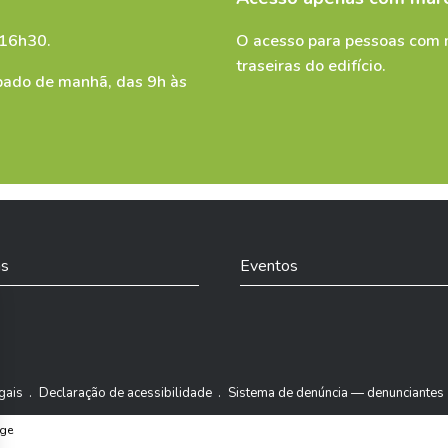
 16h30.
O acesso para pessoas com m
traseiras do edifício.
personnelles soient utilisées pour me contacter
*
bado de manhã, das 9h às
as
Eventos
kedIn
gais
Declaração de acessibilidade
Sistema de denúncia — denunciantes
nge