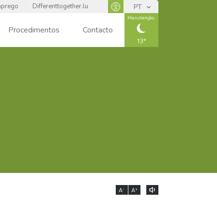
prego
Differenttogether.lu
PT
Panneau d'accessibilité
Manutenção.
Procedimentos
Contacto
13
CIEL
DÉGAGÉ
-
+
A
A